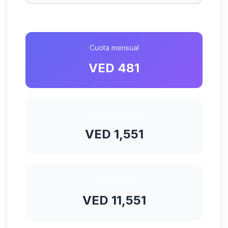
Cuota mensual
VED 481
Intereses totales
VED 1,551
Total pagado
VED 11,551