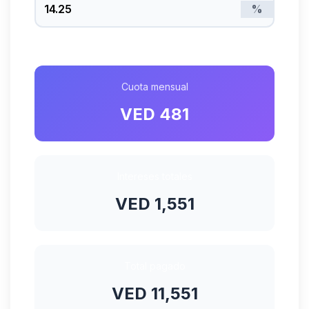
%
Cuota mensual
VED 481
Intereses totales
VED 1,551
Total pagado
VED 11,551