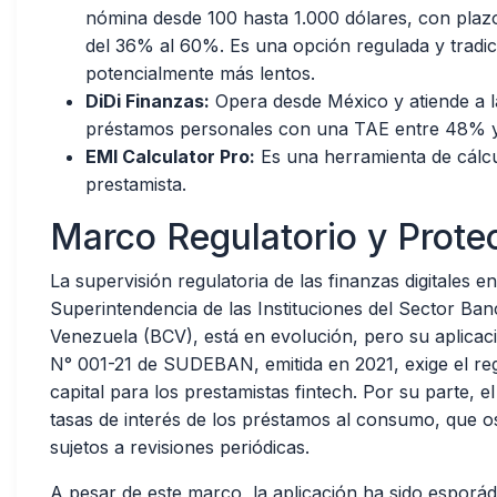
nómina desde 100 hasta 1.000 dólares, con pla
del 36% al 60%. Es una opción regulada y tradi
potencialmente más lentos.
DiDi Finanzas:
Opera desde México y atiende a l
préstamos personales con una TAE entre 48% 
EMI Calculator Pro:
Es una herramienta de cálcu
prestamista.
Marco Regulatorio y Prote
La supervisión regulatoria de las finanzas digitales e
Superintendencia de las Instituciones del Sector B
Venezuela (BCV), está en evolución, pero su aplicaci
N° 001-21 de SUDEBAN, emitida en 2021, exige el regi
capital para los prestamistas fintech. Por su parte,
tasas de interés de los préstamos al consumo, que o
sujetos a revisiones periódicas.
A pesar de este marco, la aplicación ha sido esporá