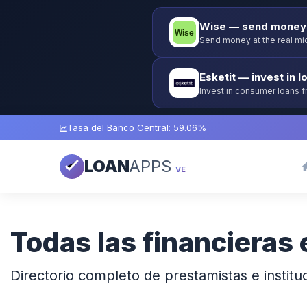
Wise — send money 
Send money at the real mid
Esketit — invest in l
Invest in consumer loans 
guarantee.
Tasa del Banco Central: 59.06%
LOAN
APPS
VE
Todas las financieras
Directorio completo de prestamistas e instituc