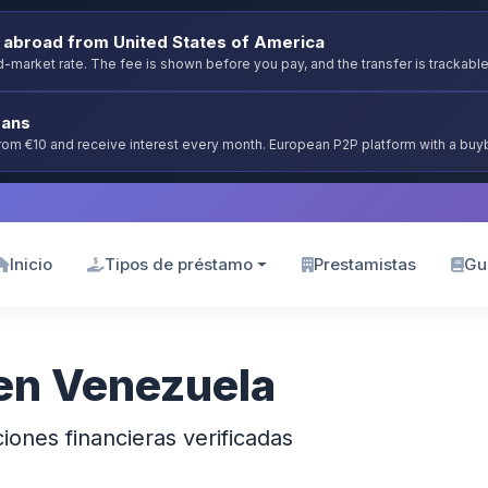
abroad from United States of America
-market rate. The fee is shown before you pay, and the transfer is trackable
oans
from €10 and receive interest every month. European P2P platform with a bu
Inicio
Tipos de préstamo
Prestamistas
Gu
 en Venezuela
iones financieras verificadas