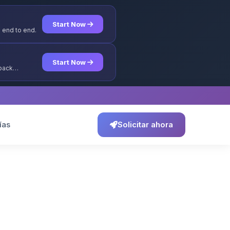
Start Now
 end to end.
Start Now
yback
ías
Solicitar ahora